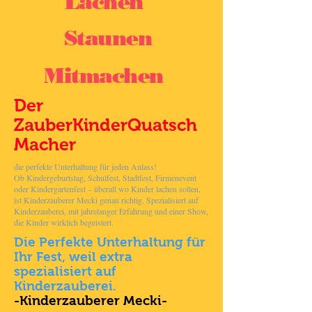
Lachen
Staunen
Mitmachen
Der
ZauberKinderQuatsch
Macher
die perfekte Unterhaltung für jeden Anlass!
Ob Kindergeburtstag, Schulfest, Stadtfest, Firmenevent
oder Kindergartenfest – überall wo Kinder lachen sollen,
ist Kinderzauberer Mecki genau richtig. Spezialisiert auf
Kinderzauberei, mit jahrelanger Erfahrung und einer Show,
die Kinder wirklich begeistert.
Die Perfekte Unterhaltung für
Ihr Fest, weil extra
spezialisiert auf
Kinderzauberei.
-Kinderzauberer Mecki-